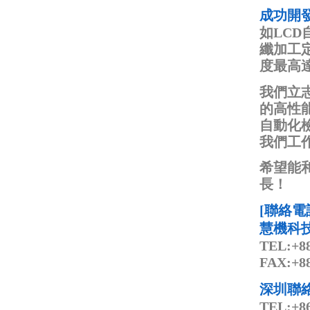
成功開
如LC
纖加工
度最高達到
我們立
的高性
自動化
我們工
希望能
長！
[聯絡電
慧機科
TEL:+88
FAX:+88
深圳聯
TEL:+86