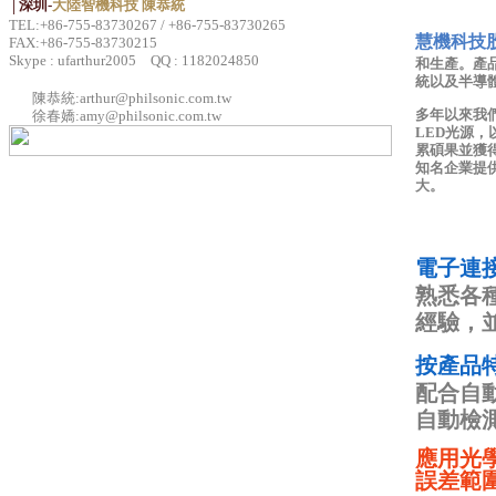
│深圳-
大陸智機科技 陳恭統
TEL:+86-755-83730267 / +86-755-83730265
慧機科技
FAX:+86-755-83730215
Skype : ufarthur2005 QQ : 1182024850
和生產。產
統以及半導
陳恭統:
arthur@philsonic.com.tw
多年以來我
徐春嬌:
amy@philsonic.com.tw
LED光源
累碩果並獲得
知名企業提
大。
電子連
熟悉各
經驗，
按產品
配合自
自動檢
應用光學解
誤差範圍