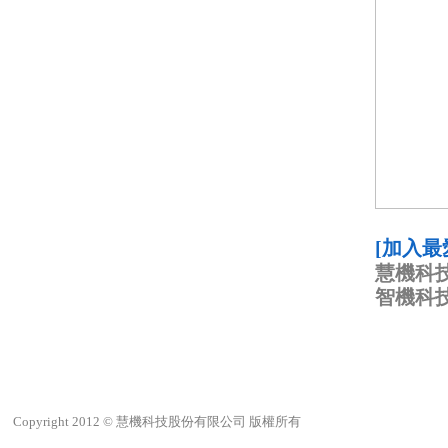
[加入最
慧機科技
智機科技
首 頁
│
最新動態
│
產品中心
│
客戶下載之家
│
關於慧機
Copyright 2012 © 慧機科技股份有限公司 版權所有