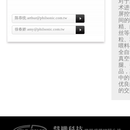
对于
术进
屏控
陈恭统:
arthur@philsonic.com.tw
间的
精、
徐春娇:
amy@philsonic.com.tw
丝等
粒、
喂料
全自
真空
腿、
品，
中的
优良
的交