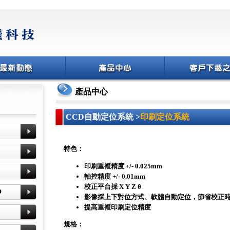
產品中心
CCD自動定位系統 >
印刷定位系統
特色：
印刷重複精度 +/- 0.025mm
軸控精度 +/- 0.01mm
校正平台採 X Y Z θ
o
影像採上下對位方式、軟體自動定位，節省校正
提高重複印刷定位精度
規格：