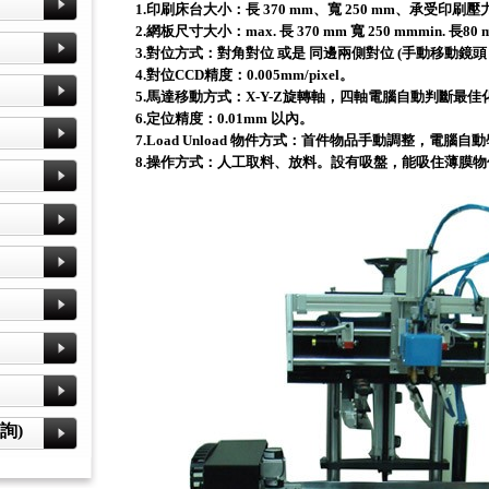
1.印刷床台大小：長 370 mm、寬 250 mm、承受印刷壓力 
2.網板尺寸大小：max. 長 370 mm 寬 250 mmmin. 長80 
3.對位方式：對角對位 或是 同邊兩側對位 (手動移動鏡
4.對位CCD精度：0.005mm/pixel。
5.馬達移動方式：X-Y-Z旋轉軸，四軸電腦自動判斷最
6.定位精度：0.01mm 以內。
7.Load Unload 物件方式：首件物品手動調整，電
8.操作方式：人工取料、放料。設有吸盤，能吸住薄膜物
詢)